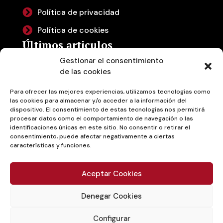
Política de privacidad
Política de cookies
Últimos articulos
Gestionar el consentimiento
Bodegas Francesc Rifé:
de las cookies
Arquitectura y Vino en
Perfecta Armonía
Para ofrecer las mejores experiencias, utilizamos tecnologías como
las cookies para almacenar y/o acceder a la información del
Un Refugio Moderno en la
dispositivo. El consentimiento de estas tecnologías nos permitirá
procesar datos como el comportamiento de navegación o las
Tradición Vinícola de Rioja
identificaciones únicas en este sitio. No consentir o retirar el
consentimiento, puede afectar negativamente a ciertas
características y funciones.
Aceptar Cookies
Denegar Cookies
Configurar