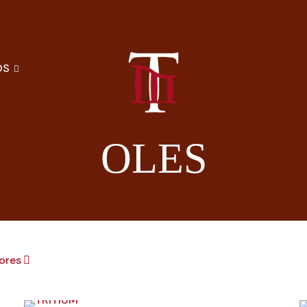
OS
OLES
ores