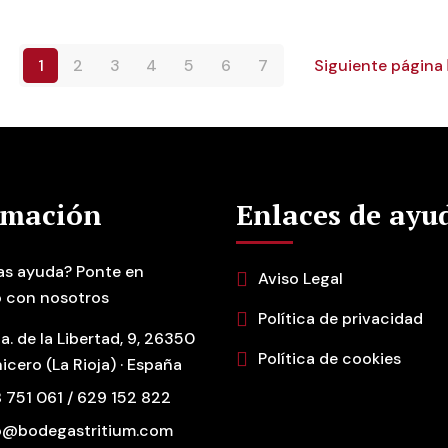
1
2
3
4
5
6
7
Siguiente página
rmación
Enlaces de ayu
as ayuda? Ponte en
Aviso Legal
 con nosotros
Política de privacidad
a. de la Libertad, 9, 26350
Política de cookies
icero (La Rioja) · España
 751 061 / 629 152 822
o@bodegastritium.com