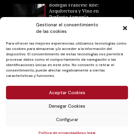
Bodegas Francesc Rifé:
Arquitectura y Vino en
Perfecta Armonía
Gestionar el consentimiento
de las cookies
Un Refugio Moderno en la
Para ofrecer las mejores experiencias, utilizamos tecnologías como
Tradición Vinícola de Rioja
las cookies para almacenar y/o acceder a la información del
dispositivo. El consentimiento de estas tecnologías nos permitirá
procesar datos como el comportamiento de navegación o las
identificaciones únicas en este sitio. No consentir o retirar el
consentimiento, puede afectar negativamente a ciertas
características y funciones.
Aceptar Cookies
Denegar Cookies
Configurar
Español
Política de privacidad
Aviso legal