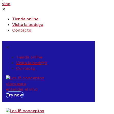
✕
Tienda online
Visita la bodega
Contacto
✕
Tienda online
Visita la bodega
Contacto
Try now