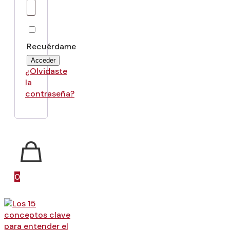
Recuérdame
Acceder
¿Olvidaste
la
contraseña?
0