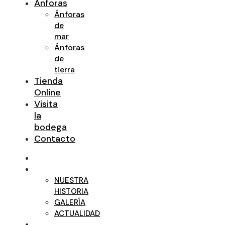
Ánforas
Ánforas
de
mar
Ánforas
de
tierra
Tienda
Online
Visita
la
bodega
Contacto
TRITIUM
BODEGA
NUESTRA
HISTORIA
GALERÍA
ACTUALIDAD
NUESTROS