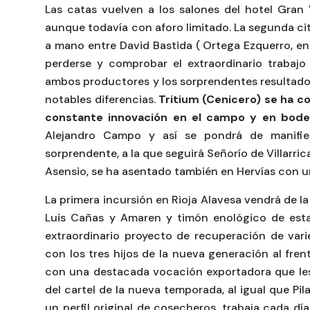
Las catas vuelven a los salones del hotel Gran 
aunque todavía con aforo limitado. La segunda cit
a mano entre David Bastida ( Ortega Ezquerro, en T
perderse y comprobar el extraordinario trabajo
ambos productores y los sorprendentes resultado
notables diferencias.
Tritium (Cenicero) se ha co
constante innovación en el campo y en bod
Alejandro Campo y así se pondrá de manifie
sorprendente, a la que seguirá Señorío de Villarric
Asensio, se ha asentado también en Hervías con u
La primera incursión en Rioja Alavesa vendrá de l
Luis Cañas y Amaren y timón enológico de est
extraordinario proyecto de recuperación de varie
con los tres hijos de la nueva generación al fre
con una destacada vocación exportadora que les h
del cartel de la nueva temporada, al igual que Pil
un perfil original de cosecheros, trabaja cada dí