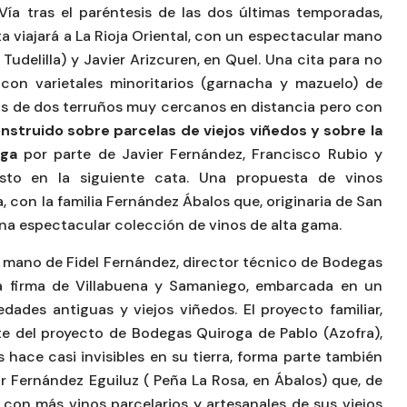
Vía tras el paréntesis de las dos últimas temporadas,
a viajará a La Rioja Oriental, con un espectacular mano
udelilla) y Javier Arizcuren, en Quel. Una cita para no
 con varietales minoritarios (garnacha y mazuelo) de
s de dos terruños muy cercanos en distancia pero con
nstruido sobre parcelas de viejos viñedos y sobre la
ega
por parte de Javier Fernández, Francisco Rubio y
sto en la siguiente cata. Una propuesta de vinos
a, con la familia Fernández Ábalos que, originaria de San
na espectacular colección de vinos de alta gama.
a mano de Fidel Fernández, director técnico de Bodegas
a firma de Villabuena y Samaniego, embarcada en un
dades antiguas y viejos viñedos. El proyecto familiar,
nte del proyecto de Bodegas Quiroga de Pablo (Azofra),
ace casi invisibles en su tierra, forma parte también
ar Fernández Eguiluz ( Peña La Rosa, en Ábalos) que, de
a con más vinos parcelarios y artesanales de sus viejos