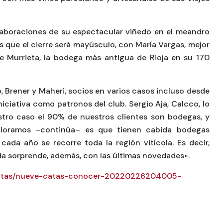
elaboraciones de su espectacular viñedo en el meandro
ras que el cierre será mayúsculo, con María Vargas, mejor
 Murrieta, la bodega más antigua de Rioja en su 170
, Brener y Maheri, socios en varios casos incluso desde
iniciativa como patronos del club. Sergio Aja, Calcco, lo
stro caso el 90% de nuestros clientes son bodegas, y
aloramos –continúa– es que tienen cabida bodegas
ada año se recorre toda la región vitícola. Es decir,
 sorprende, además, con las últimas novedades».
/catas/nueve-catas-conocer-20220226204005-