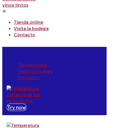
✕
Tienda online
Visita la bodega
Contacto
✕
Tienda online
Visita la bodega
Contacto
Try now