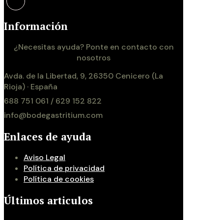
Información
¿Necesitas ayuda? Ponte en contacto con
nosotros
Avda. de la Libertad, 9, 26350 Cenicero (La
Rioja) · España
688 751 061 / 629 152 822
info@bodegastritium.com
Enlaces de ayuda
Aviso Legal
Política de privacidad
Política de cookies
Últimos articulos