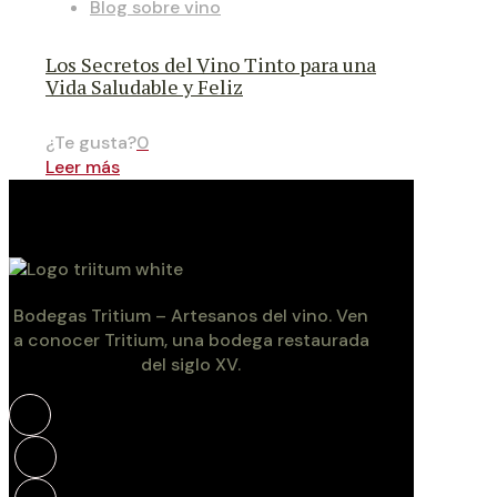
Blog sobre vino
Los Secretos del Vino Tinto para una
Vida Saludable y Feliz
¿Te gusta?
0
Leer más
Bodegas Tritium – Artesanos del vino. Ven
a conocer Tritium, una bodega restaurada
del siglo XV.