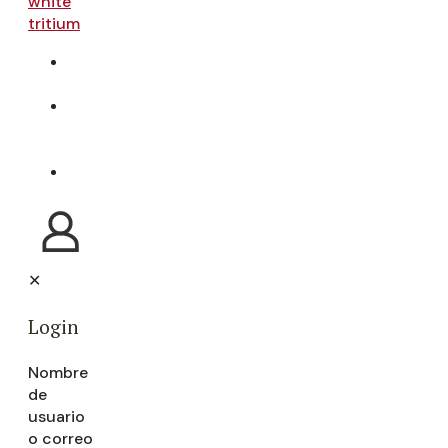
TIENDA
ONLINE
VISITA
LA
BODEGA
CONTACTO
✕
Login
Nombre
de
usuario
o correo