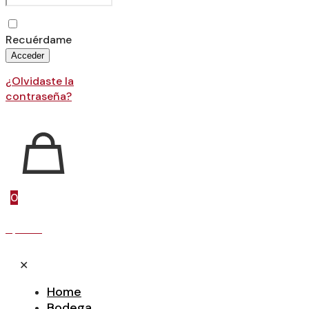
Recuérdame
Acceder
¿Olvidaste la
contraseña?
0
0,00 €
✕
Home
Bodega