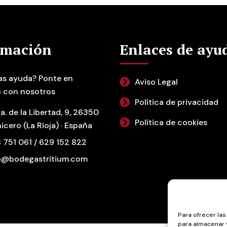
rmación
Enlaces de ayu
as ayuda? Ponte en
Aviso Legal
 con nosotros
Política de privacidad
a. de la Libertad, 9, 26350
Política de cookies
icero (La Rioja) · España
 751 061 / 629 152 822
o@bodegastritium.com
Para ofrecer la
para almacenar y