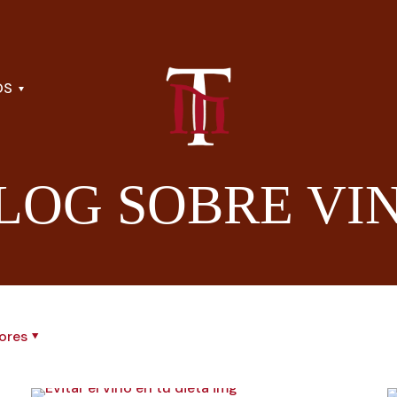
OS
LOG SOBRE VI
ores