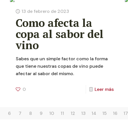
13 de febrero de 2023
Como afecta la
copa al sabor del
vino
Sabes que un simple factor como la forma
que tiene nuestras copas de vino puede
afectar al sabor del mismo.
0
Leer más
5
6
7
8
9
10
11
12
13
14
15
16
17